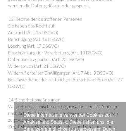
werden die Daten gelöscht oder gesperrt.
13. Rechte der betroffenen Personen
Sie haben das Recht auf:
Auskunft (Art. 15 DSGVO)
Berichtigung (Art. 16 DSGVO)
Löschung (Art. 17 DSGVO)
Einschränkung der Verarbeitung (Art. 18 DSGVO)
Datenübertragbarkeit (Art. 20 DSGVO)
Widerspruch (Art. 21 DSGVO)
Widerruf erteilter Einwilligungen (Art. 7 Abs. 3 DSGVO)
Beschwerde bei der zuständigen Aufsichtsbehörde (Art. 77
DSGVO)
14. Sicherheitsmaßnahmen
Wir treffen technische und organisatorische Maßnahmen
nach Art. 32 DSGVO, um ein angemessenes Schutzniveau
Diese Internetseite verwendet Cookies zur
zu gewährleisten. Dazu gehören insbesondere
Analyse und Statistik. Diese helfen uns, die
Zugriffskontrollen, Verschlüsselung und Verfahren zur
Benutzerfreundlichkeit zu verbessern. Durch